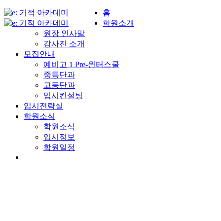
홈
학원소개
원장 인사말
강사진 소개
모집안내
예비고 1 Pre-윈터스쿨
중등단과
고등단과
입시컨설팅
입시전략실
학원소식
학원소식
입시정보
학원일정