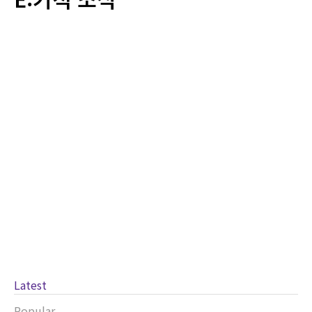
2026년 04월 09일
학원소식
5월 개강, 수리논술은 ‘풀이’가
아니라 ‘답안을 쓰는 훈련’입니
다
5월 개강, 수리논술은 ‘풀이’가 아
니라 ‘답안을 쓰는 훈련’입니다. 수
리논술을 준비하는 학생들의 가장
큰 착각은 문제를 풀 수 있으면 논
술도 된다고...
Latest
Popular