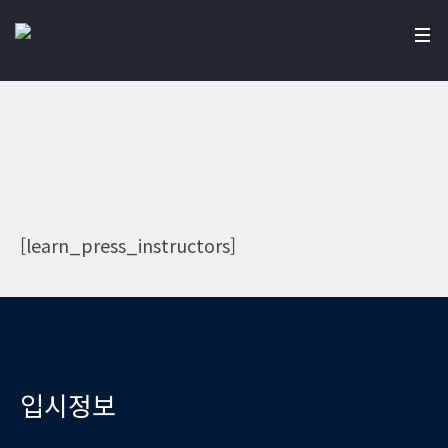
Instructors
Home
/
Instructors
[learn_press_instructors]
입시정보