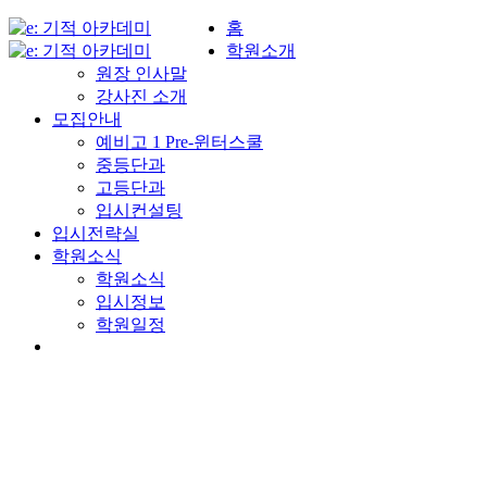
홈
학원소개
원장 인사말
강사진 소개
모집안내
예비고 1 Pre-윈터스쿨
중등단과
고등단과
입시컨설팅
입시전략실
학원소식
학원소식
입시정보
학원일정