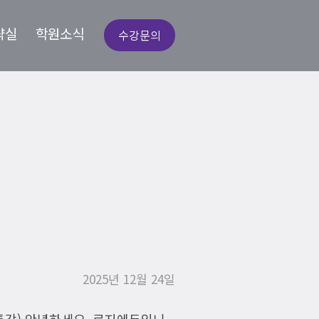
략실
학원소식
수강문의
하남고 1학년
사’ 분석
2025년 12월 24일
수업 / 특강) 안녕하세요. 로지에듀입니