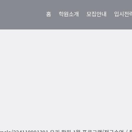
홈
학원소개
모집안내
입시전
] 원장이 직접 하는 ‘
수학 기말고사’ 분석
/
학원소식
/
[시험 총평] 원장이 직접 하는 ‘하남고 1학년 수학 기말고
/e-miracle/224110901391 우리 학원 1월 프로그램(정규