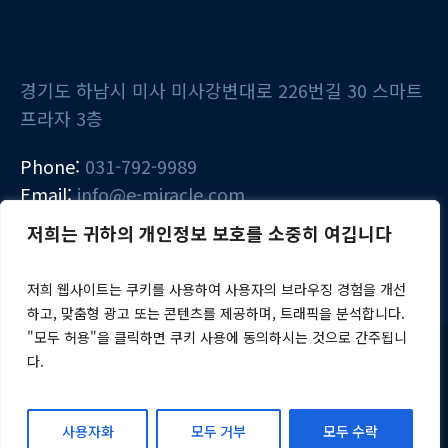
경기도 하남시 미사 미사강변대로 226번길 30 스마트
프라자 3층
Phone:
031-792-9989
Email:
info@e-miracle.com
저희는 귀하의 개인정보 보호를 소중히 여깁니다
저희 웹사이트는 쿠키를 사용하여 사용자의 브라우징 경험을 개선
하고, 맞춤형 광고 또는 콘텐츠를 제공하며, 트래픽을 분석합니다.
"모두 허용"을 클릭하면 쿠키 사용에 동의하시는 것으로 간주됩니
다.
e:기적 아카데미 © 2024~2025 / All Rights
Reserved
사용자화
모두 거부
모두 수락