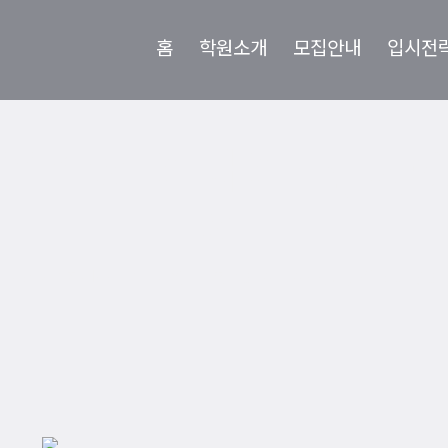
홈
학원소개
모집안내
입시전
 함수의 최대최소, 사
의
Home
/
학원소식
/
로지에듀 : 함수의 최대최소, 사잇값 정리 강의