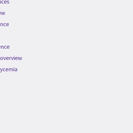
ices
iew
ence
ence
 overview
lycemia