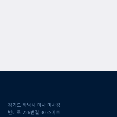
.
경기도 하남시 미사 미사강
변대로 226번길 30 스마트