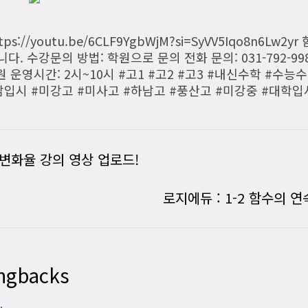
://youtu.be/6CLF9YgbWjM?si=SyVV5Iqo8n6Lw
 수강문의 방법: 학원으로 문의 전화 문의: 031-792-9989
le 학원 운영시간: 2시~10시 #고1 #고2 #고3 #내신수학 #
남입시 #미강고 #미사고 #하남고 #풍산고 #미강중 #대학
변화율 강의 영상 업로드!
로지에듀 : 1-2 함수의 연
ngbacks