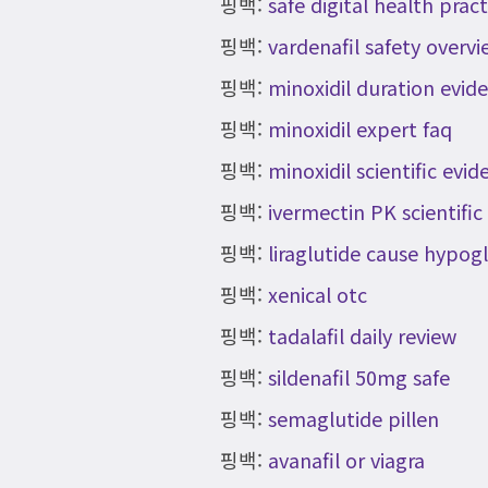
핑백:
safe digital health pract
핑백:
vardenafil safety overv
핑백:
minoxidil duration evid
핑백:
minoxidil expert faq
핑백:
minoxidil scientific evid
핑백:
ivermectin PK scientific
핑백:
liraglutide cause hypog
핑백:
xenical otc
핑백:
tadalafil daily review
핑백:
sildenafil 50mg safe
핑백:
semaglutide pillen
핑백:
avanafil or viagra