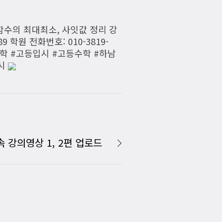
2yr 함수의 최대최소, 사잇값 정리 강
 학원 전화번호: 010-3819-
수능수학 #고등입시 #고등수학 #하남
입시
속 강의영상 1, 2편 업로드