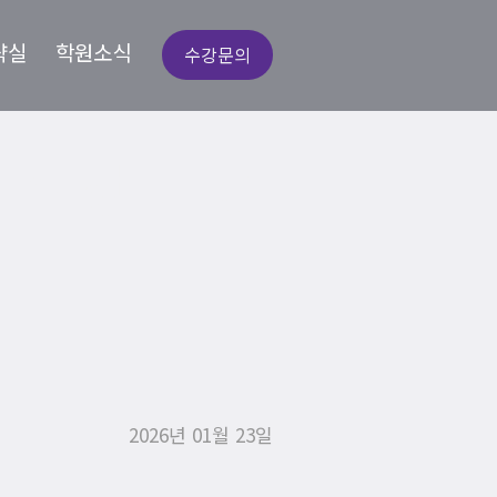
략실
학원소식
수강문의
잇값 정리 강
2026년 01월 23일